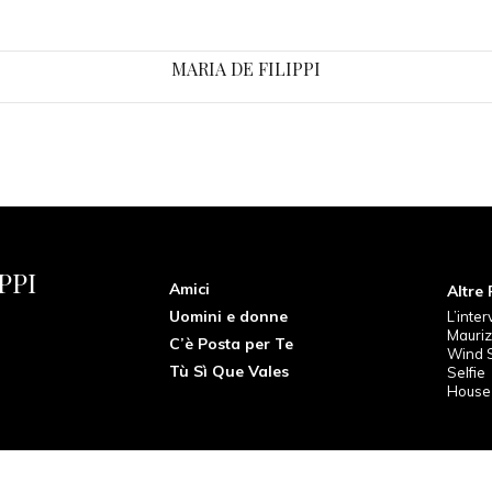
MARIA DE FILIPPI
PPI
Amici
Altre
Uomini e donne
L’inter
Mauri
C’è Posta per Te
Wind 
Tù Sì Que Vales
Selfie
House