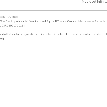
Mediaset Infinit
A 03632721001
1007 – Per la pubblicità Mediamond S.p.a. RTI spa, Gruppo Mediaset – Sede l
a, C.F.06921720154
odotti è vietata ogni utilizzazione funzionale all’addestramento di sistemi di i
ing.