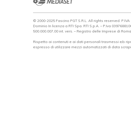
© 2000-2025 Fascino PGT S.R.L. All rights reserved. P.IV
Dominio In licenza a RTI Spa. RTI S.p.A. – P.Iva 0397688
500.000.007,00 int. vers. – Registro delle Imprese di Rom
Rispetto ai contenuti e ai dati personali trasmessi e/o ripr
espresso di utilizzare mezzi automatizzati di data scrap