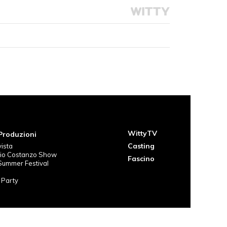
WittyTV
 Produzioni
Casting
vista
zio Costanzo Show
Fascino
Summer Festival
 Party