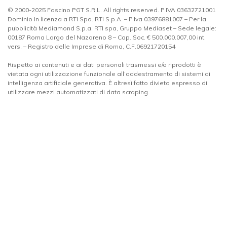
© 2000-2025 Fascino PGT S.R.L. All rights reserved. P.IVA 03632721001
Dominio In licenza a RTI Spa. RTI S.p.A. – P.Iva 03976881007 – Per la
pubblicità Mediamond S.p.a. RTI spa, Gruppo Mediaset – Sede legale:
00187 Roma Largo del Nazareno 8 – Cap. Soc. € 500.000.007,00 int.
vers. – Registro delle Imprese di Roma, C.F.06921720154
Rispetto ai contenuti e ai dati personali trasmessi e/o riprodotti è
vietata ogni utilizzazione funzionale all’addestramento di sistemi di
intelligenza artificiale generativa. È altresì fatto divieto espresso di
utilizzare mezzi automatizzati di data scraping.