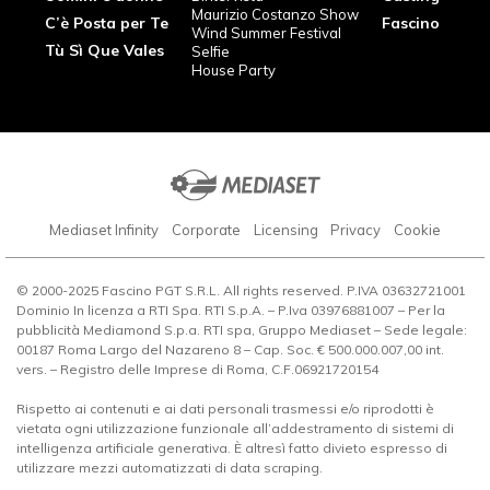
Maurizio Costanzo Show
C’è Posta per Te
Fascino
Wind Summer Festival
Tù Sì Que Vales
Selfie
House Party
Mediaset Infinity
Corporate
Licensing
Privacy
Cookie
© 2000-2025 Fascino PGT S.R.L. All rights reserved. P.IVA 03632721001
Dominio In licenza a RTI Spa. RTI S.p.A. – P.Iva 03976881007 – Per la
pubblicità Mediamond S.p.a. RTI spa, Gruppo Mediaset – Sede legale:
00187 Roma Largo del Nazareno 8 – Cap. Soc. € 500.000.007,00 int.
vers. – Registro delle Imprese di Roma, C.F.06921720154
Rispetto ai contenuti e ai dati personali trasmessi e/o riprodotti è
vietata ogni utilizzazione funzionale all’addestramento di sistemi di
intelligenza artificiale generativa. È altresì fatto divieto espresso di
utilizzare mezzi automatizzati di data scraping.