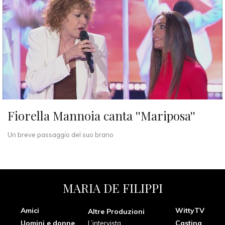
Fiorella Mannoia canta ''Mariposa''
Un breve passaggio del suo brano
MARIA DE FILIPPI
Amici
WittyTV
Altre Produzioni
Uomini e donne
Casting
L’intervista