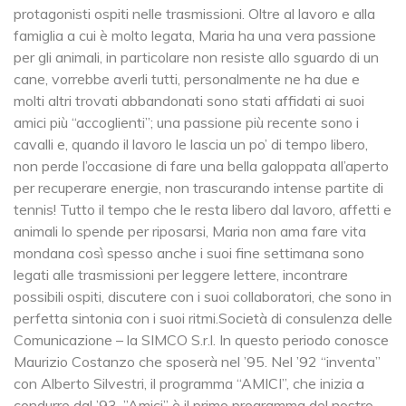
protagonisti ospiti nelle trasmissioni. Oltre al lavoro e alla
famiglia a cui è molto legata, Maria ha una vera passione
per gli animali, in particolare non resiste allo sguardo di un
cane, vorrebbe averli tutti, personalmente ne ha due e
molti altri trovati abbandonati sono stati affidati ai suoi
amici più “accoglienti”; una passione più recente sono i
cavalli e, quando il lavoro le lascia un po’ di tempo libero,
non perde l’occasione di fare una bella galoppata all’aperto
per recuperare energie, non trascurando intense partite di
tennis! Tutto il tempo che le resta libero dal lavoro, affetti e
animali lo spende per riposarsi, Maria non ama fare vita
mondana così spesso anche i suoi fine settimana sono
legati alle trasmissioni per leggere lettere, incontrare
possibili ospiti, discutere con i suoi collaboratori, che sono in
perfetta sintonia con i suoi ritmi.Società di consulenza delle
Comunicazione – la SIMCO S.r.l. In questo periodo conosce
Maurizio Costanzo che sposerà nel ’95. Nel ’92 “inventa”
con Alberto Silvestri, il programma “AMICI”, che inizia a
condurre dal ’93. ”Amici” è il primo programma del nostro