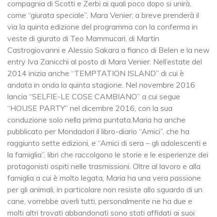
compagnia di Scotti e Zerbi ai quali poco dopo si unirà,
come “giurata speciale”, Mara Venier; a breve prenderà il
via la quinta edizione del programma con la conferma in
veste di giurato di Teo Mammucari, di Martin
Castrogiovanni e Alessio Sakara a fianco di Belen e la new
entry Iva Zanicchi al posto di Mara Venier. Nell’estate del
2014 inizia anche “TEMPTATION ISLAND” di cui è
andata in onda la quinta stagione. Nel novembre 2016
lancia “SELFIE-LE COSE CAMBIANO” a cui segue
“HOUSE PARTY” nel dicembre 2016, con la sua
conduzione solo nella prima puntata.Maria ha anche
pubblicato per Mondadori il libro-diario “Amici”, che ha
raggiunto sette edizioni, e “Amici di sera – gli adolescenti e
la famiglia”, libri che raccolgono le storie e le esperienze dei
protagonisti ospiti nelle trasmissioni. Oltre al lavoro e alla
famiglia a cui è molto legata, Maria ha una vera passione
per gli animali, in particolare non resiste allo sguardo di un
cane, vorrebbe averli tutti, personalmente ne ha due e
molti altri trovati abbandonati sono stati affidati ai suoi