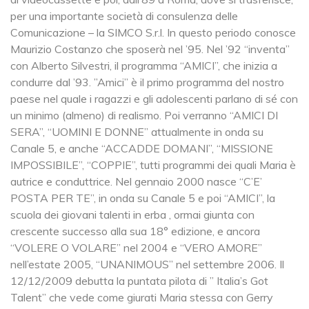
per una importante società di consulenza delle
Comunicazione – la SIMCO S.r.l. In questo periodo conosce
Maurizio Costanzo che sposerà nel ’95. Nel ’92 “inventa”
con Alberto Silvestri, il programma “AMICI”, che inizia a
condurre dal ’93. ”Amici” è il primo programma del nostro
paese nel quale i ragazzi e gli adolescenti parlano di sé con
un minimo (almeno) di realismo. Poi verranno “AMICI DI
SERA”, “UOMINI E DONNE” attualmente in onda su
Canale 5, e anche “ACCADDE DOMANI”, “MISSIONE
IMPOSSIBILE”, “COPPIE”, tutti programmi dei quali Maria è
autrice e conduttrice. Nel gennaio 2000 nasce “C’E’
POSTA PER TE”, in onda su Canale 5 e poi “AMICI”, la
scuola dei giovani talenti in erba , ormai giunta con
crescente successo alla sua 18° edizione, e ancora
“VOLERE O VOLARE” nel 2004 e “VERO AMORE”
nell’estate 2005, “UNANIMOUS” nel settembre 2006. Il
12/12/2009 debutta la puntata pilota di ” Italia’s Got
Talent” che vede come giurati Maria stessa con Gerry